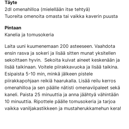
Täyte
2dl omenahilloa (mielellään itse tehtyä)
Tuoreita omenoita omasta tai vaikka kaverin puusta
Pintaan
Kanelia ja tomusokeria
Laita uuni kuumenemaan 200 asteeseen. Vaahdota
ensin rasva ja sokeri ja lisää sitten munat yksitellen
sekoittaen hyvin. Sekoita kuivat aineet keskenään ja
lisää taikinaan. Voitele piirakkavuoka ja lisää taikina.
Esipaista 5-10 min, minkä jälkeen pistele
piirakkapohjaan reikiä haarukalla. Lisää reilu kerros
omenahilloa ja sen päälle nätisti omenaviipaleet sekä
kaneli. Paista 25 minuuttia ja anna jäähtyä vähintään
10 minuuttia. Ripottele päälle tomusokeria ja tarjoa
vaikka vaniljakastikkeen ja mustaherukkamehun kera!