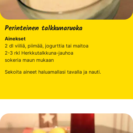
Perinteinen talkkunaruoka
Ainekset
2 dl viiliä, piimää, jogurttia tai maitoa
2-3 rkl Herkkutalkkuna-jauhoa
sokeria maun mukaan
Sekoita aineet haluamallasi tavalla ja nauti.