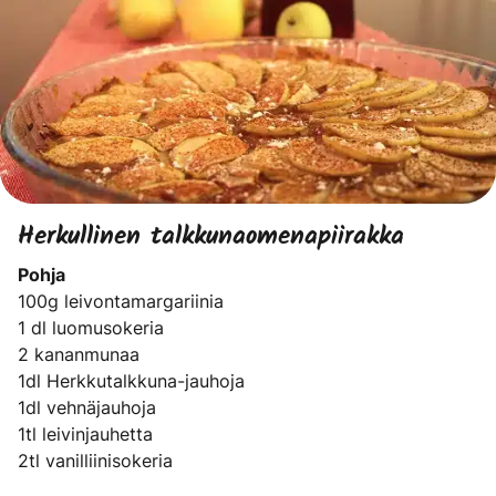
Herkullinen talkkunaomenapiirakka
Pohja
100g leivontamargariinia
1 dl luomusokeria
2 kananmunaa
1dl Herkkutalkkuna-jauhoja
1dl vehnäjauhoja
1tl leivinjauhetta
2tl vanilliinisokeria