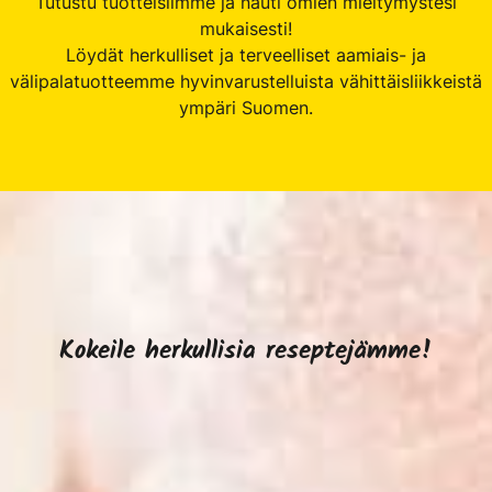
Tutustu tuotteisiimme ja nauti omien mieltymystesi
mukaisesti!
Löydät herkulliset ja terveelliset aamiais- ja
välipalatuotteemme hyvinvarustelluista vähittäisliikkeistä
ympäri Suomen.
Kokeile herkullisia reseptejämme!