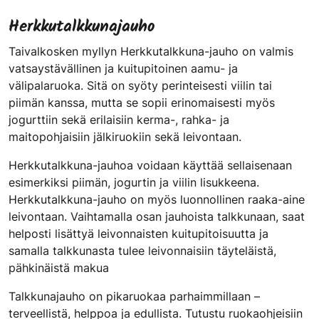
Herkkutalkkunajauho
Taivalkosken myllyn Herkkutalkkuna-jauho on valmis
vatsaystävällinen ja kuitupitoinen aamu- ja
välipalaruoka. Sitä on syöty perinteisesti viilin tai
piimän kanssa, mutta se sopii erinomaisesti myös
jogurttiin sekä erilaisiin kerma-, rahka- ja
maitopohjaisiin jälkiruokiin sekä leivontaan.
Herkkutalkkuna-jauhoa voidaan käyttää sellaisenaan
esimerkiksi piimän, jogurtin ja viilin lisukkeena.
Herkkutalkkuna-jauho on myös luonnollinen raaka-aine
leivontaan. Vaihtamalla osan jauhoista talkkunaan, saat
helposti lisättyä leivonnaisten kuitupitoisuutta ja
samalla talkkunasta tulee leivonnaisiin täyteläistä,
pähkinäistä makua
Talkkunajauho on pikaruokaa parhaimmillaan –
terveellistä, helppoa ja edullista. Tutustu ruokaohjeisiin